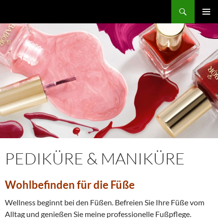
Zum
Suchen
CoKo – Cordella Kosmetik
Inhalt
PRIMÄR
springen
MENÜ
PEDIKÜRE & MANIKÜRE
Wohlbefinden für die Füße
Wellness beginnt bei den Füßen. Befreien Sie Ihre Füße vom
Alltag und genießen Sie meine professionelle Fußpflege.